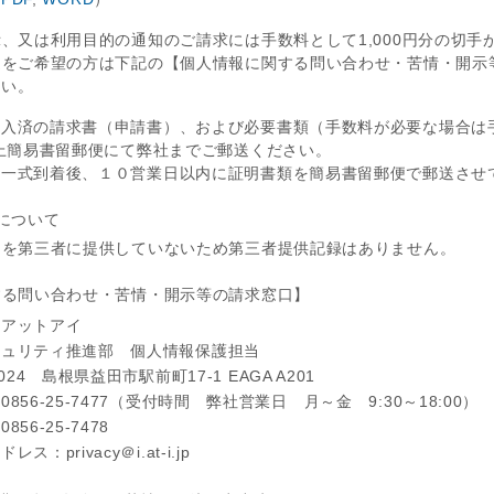
、又は利用目的の通知のご請求には手数料として1,000円分の切手
送をご希望の方は下記の【個人情報に関する問い合わせ・苦情・開示
さい。
記入済の請求書（申請書）、および必要書類（手数料が必要な場合は
上簡易書留郵便にて弊社までご郵送ください。
類一式到着後、１０営業日以内に証明書類を簡易書留郵便で郵送させ
について
タを第三者に提供していないため第三者提供記録はありません。
する問い合わせ・苦情・開示等の請求窓口】
社アットアイ
キュリティ推進部 個人情報保護担当
0024 島根県益田市駅前町17-1 EAGA A201
856-25-7477（受付時間 弊社営業日 月～金 9:30～18:00）
856-25-7478
ス：privacy＠i.at-i.jp