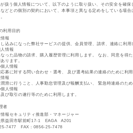
が扱う個人情報について、以下のように取り扱い、その安全を確保し
などとの個別の契約において、本事項と異なる定めをしている場合
す。
の利用目的
人情報
申し込みになった弊社サービスの提供、会員管理、請求、連絡に利用
個人情報
になった品物の請求、購入履歴管理に利用します。 なお、同意を得
があります。
の個人情報
用応募に対する問い合わせ・選考、 及び選考結果の連絡のために利
人情報
を潤滑に行うこと、人事勤怠管理及び報酬支払い、 緊急時連絡のた
の個人情報
務及び取引の遂行等のために利用します。
理者
：情報セキュリティ推進部・マネージャー
益田市駅前町17-1 EAGA A201
25-7477 FAX：0856-25-7478