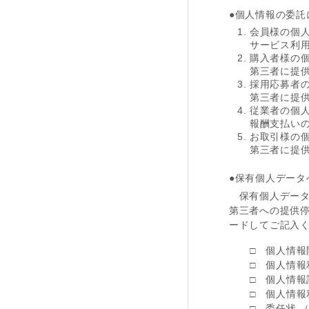
●個人情報の委託
会員様の個
サービス利
購入者様の
第三者に提
採用応募者
第三者に提
従業者の個
報酬支払い
お取引様の
第三者に提
●保有個人データ
保有個人データ
第三者への提供停
ードしてご記入
□ 個人情報
□ 個人情報
□ 個人情報
□ 個人情報
□ 委任状 