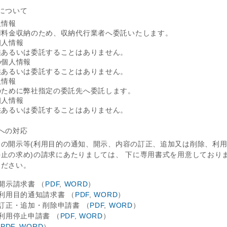
について
人情報
用料金収納のため、収納代行業者へ委託いたします。
個人情報
供あるいは委託することはありません。
の個人情報
供あるいは委託することはありません。
人情報
のために弊社指定の委託先へ委託します。
個人情報
供あるいは委託することはありません。
への対応
の開示等(利用目的の通知、開示、内容の訂正、追加又は削除、利用
止の求め)の請求にあたりましては、 下に専用書式を用意しており
ください。
開示請求書 （
PDF
,
WORD
）
利用目的通知請求書 （
PDF
,
WORD
）
訂正・追加・削除申請書 （
PDF
,
WORD
）
利用停止申請書 （
PDF
,
WORD
）
（
PDF
,
WORD
）