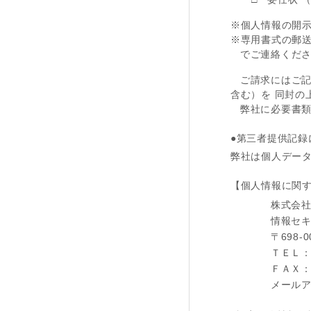
※個人情報の開示
※専用書式の郵
でご連絡くだ
ご請求にはご
含む）を 同封の
弊社に必要書
●第三者提供記録
弊社は個人デー
【個人情報に関
株式会
情報セ
〒698-
ＴＥＬ：0
ＦＡＸ：0
メールアドレ