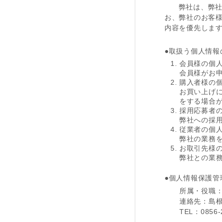
弊社は、弊社
お、弊社のお客様
内容を優先しま
●取扱う個人情報
会員様の個
会員様がお
購入者様の
お買い上げ
をする場合
採用応募者
弊社への採
従業者の個
弊社の業務
お取引先様
弊社との業
●個人情報保護管
所属・役職
連絡先：島根県
TEL：0856-